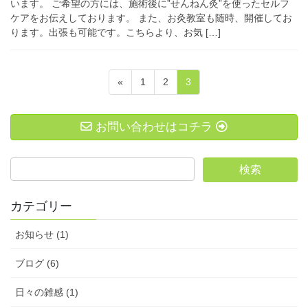
います。 ご希望の方には、施術後に”せんねん灸”を使ったセルフ
ケアをお伝えしております。 また、お灸教室も随時、開催してお
ります。出張も可能です。こちらより、お気 […]
投
固
固
固
«
1
2
3
稿
定
定
定
ペ
ペ
ペ
の
お問い合わせはコチラ
ー
ー
ー
ペ
ジ
ジ
ジ
ー
ジ
送
カテゴリー
り
お知らせ (1)
ブログ (6)
日々の雑感 (1)