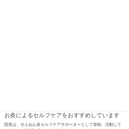
ご紹介でのお問い合わせの方との会話から… 「2年間整形外科の
A◯Aに通って、鍼にも2年間通ったけれど、一向に腰の痛みが良く
ならない。最近は杖がないと歩けない」 状態を伺ったところ、お
そらく腎の気の弱りかと思ったのですが、 […]
2015年3月19日
臨床報告
臨床報告:手足への接触鍼による効果
患者:50代女性 主訴:背中が苦しい、不眠、偏頭痛 こちらの患者様
は、首の根元に細絡がみられます。長年の肩凝りで瘀血が溜まっ
た状態です。 手足に鍼を接触させて施術させていただきました。
施術前(背中が充血し […]
2014年11月6日
お知らせ
お灸によるセルフケアをおすすめしています
院長は、せんねん灸セルフケアサポーターとして登録、活動して