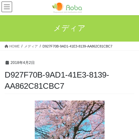
コ
ナ
ン
ビ
テ
ゲ
ン
ー
メディア
ツ
シ
へ
ョ
ス
ン
HOME
メディア
D927F70B-9AD1-41E3-8139-AA862C81CBC7
キ
に
ッ
移
プ
動
2018年4月2日
D927F70B-9AD1-41E3-8139-
AA862C81CBC7