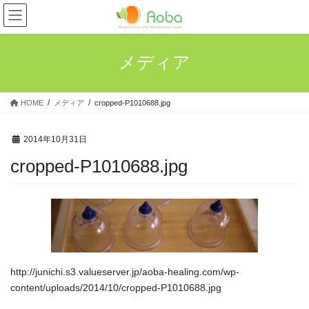
コ
ナ
ン
ビ
テ
ゲ
ン
ー
メディア
ツ
シ
へ
ョ
ス
ン
HOME
メディア
cropped-P1010688.jpg
キ
に
ッ
移
プ
動
2014年10月31日
cropped-P1010688.jpg
http://junichi.s3.valueserver.jp/aoba-healing.com/wp-
content/uploads/2014/10/cropped-P1010688.jpg