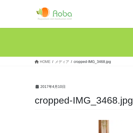
コ
ナ
ン
ビ
テ
ゲ
ン
ー
ツ
シ
へ
ョ
ス
ン
キ
に
ッ
移
HOME
メディア
cropped-IMG_3468.jpg
プ
動
2017年4月10日
cropped-IMG_3468.jpg