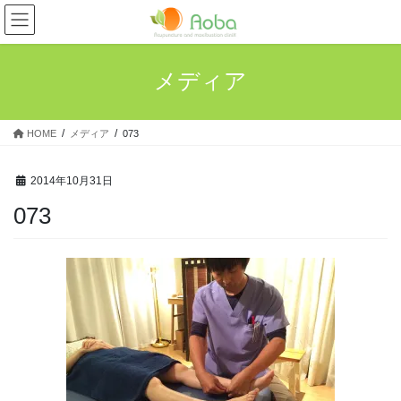
コ
ナ
ン
ビ
テ
ゲ
ン
ー
メディア
ツ
シ
へ
ョ
ス
ン
HOME
メディア
073
キ
に
ッ
移
プ
動
2014年10月31日
073